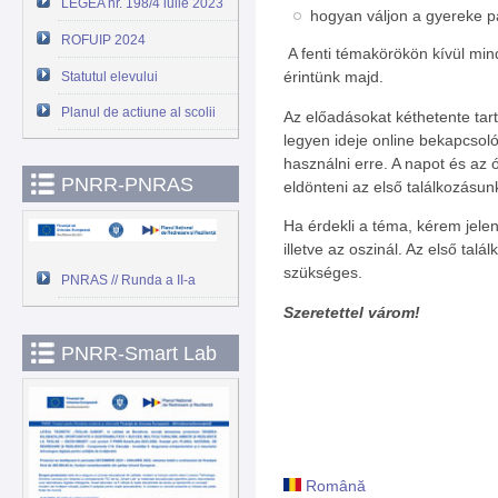
LEGEA nr. 198/4 iulie 2023
hogyan váljon a gyereke p
ROFUIP 2024
A fenti témakörökön kívül min
érintünk majd.
Statutul elevului
Planul de actiune al scolii
Az előadásokat kéthetente tar
legyen ideje online bekapcsol
használni erre. A napot és az
PNRR-PNRAS
eldönteni az első találkozásun
Ha érdekli a téma, kérem jele
illetve az oszinál. Az első ta
szükséges.
PNRAS // Runda a II-a
Szeretettel várom!
PNRR-Smart Lab
Română