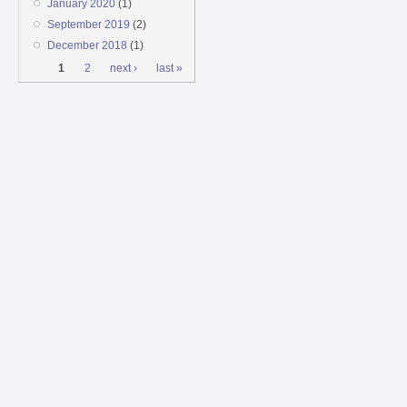
January 2020
(1)
September 2019
(2)
December 2018
(1)
Pages
1
2
next ›
last »