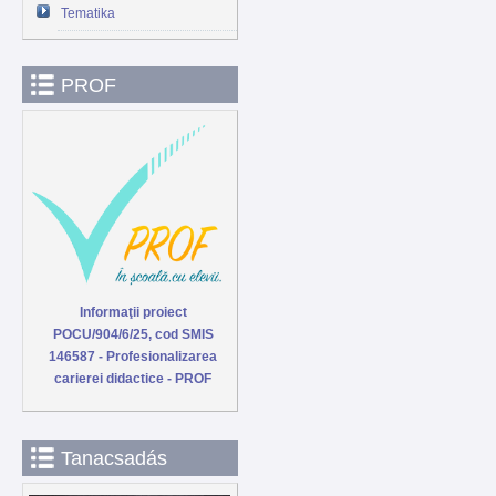
Tematika
PROF
Informaţii proiect
POCU/904/6/25, cod SMIS
146587 - Profesionalizarea
carierei didactice - PROF
Tanacsadás