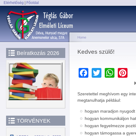
Elérhetőség
|
Főoldal
Sk
Main menu
ma
co
Home
You are here
Kedves szülő!
Beíratkozás 2026
Facebook
Twitter
Wha
P
Szeretettel meghívom egy inte
megtanulhatja például:
hogyan maradjon nyugodt 
hogyan kommunikáljon ha
TÖRVÉNYEK
hogyan fegyelmezze pozit
hogyan támogassa a gyere