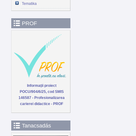
Tematika
PROF
Informaţii proiect
POCU/904/6/25, cod SMIS
146587 - Profesionalizarea
carierei didactice - PROF
Tanacsadás