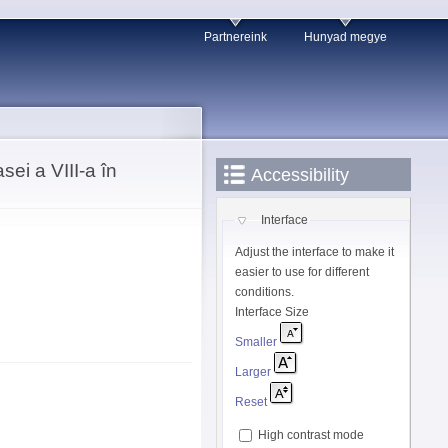
Partnereink
Hunyad megye
ei a VIII-a în
Accessibility
Interface
Adjust the interface to make it
easier to use for different
conditions.
Interface Size
Smaller
Larger
Reset
High contrast mode