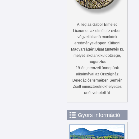
A Téglás Gábor Elméleti
Líceumot, az elmúlt tíz évben
végzett kitartó munkánk
eredményeképpen Külhoni
Magyarságért Díjjal tüntették ki,
melyet iskolánk küldöttsége,
augusztus
19-én, nemzeti ünnepünk
alkalmával az Országház
Delegációs termében Semjén
Zsolt miniszterelnökhelyettes
úrtól vehetett át.
Gyors információ