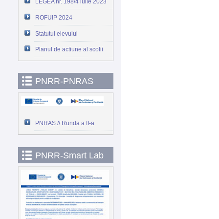
LEGEA nr. 198/4 iulie 2023
ROFUIP 2024
Statutul elevului
Planul de actiune al scolii
PNRR-PNRAS
PNRAS // Runda a II-a
PNRR-Smart Lab