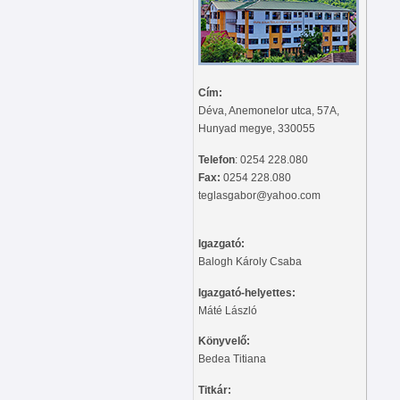
Cím:
Déva, Anemonelor utca, 57A,
Hunyad megye, 330055
Telefon
: 0254 228.080
Fax:
0254 228.080
teglasgabor@yahoo.com
Igazgató:
Balogh Károly Csaba
Igazgató-helyettes:
Máté László
Könyvelő:
Bedea Titiana
Titkár: