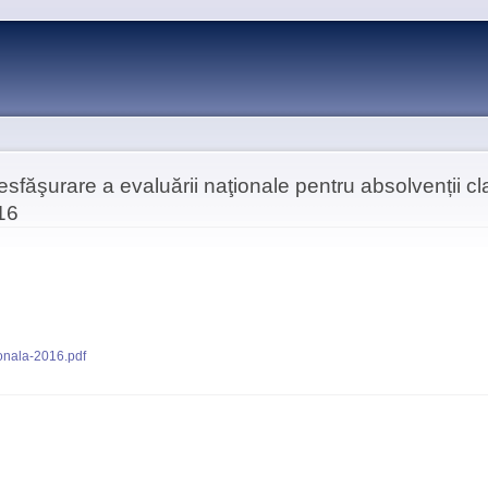
Skip to
main
content
urare a evaluării naţionale pentru absolvenții clas
16
nala-2016.pdf