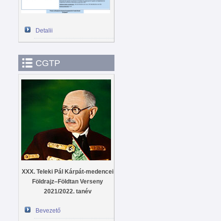
Detalii
CGTP
XXX. Teleki Pál Kárpát-medencei
Földrajz–Földtan Verseny
2021/2022. tanév
Bevezető