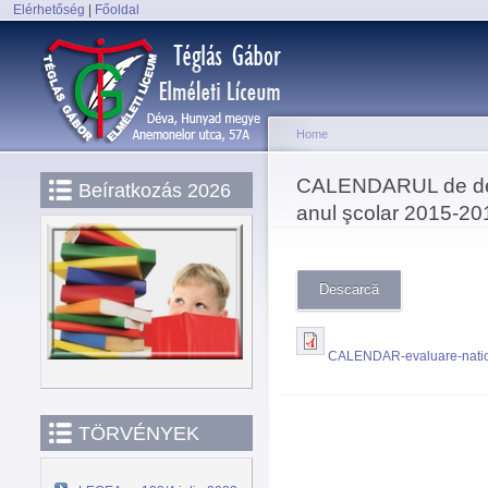
Elérhetőség
|
Főoldal
Main menu
Home
You are here
CALENDARUL de desfăş
Beíratkozás 2026
anul şcolar 2015-20
Descarcă
CALENDAR-evaluare-natio
TÖRVÉNYEK