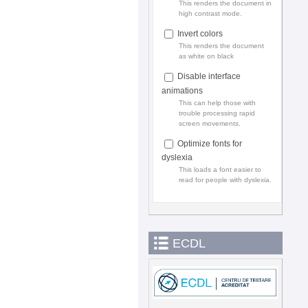
This renders the document in
high contrast mode.
Invert colors
This renders the document
as white on black
Disable interface
animations
This can help those with
trouble processing rapid
screen movements.
Optimize fonts for
dyslexia
This loads a font easier to
read for people with dyslexia.
ECDL