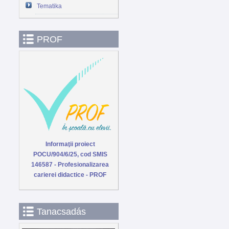
Tematika
PROF
Informaţii proiect
POCU/904/6/25, cod SMIS
146587 - Profesionalizarea
carierei didactice - PROF
Tanacsadás