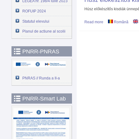
LEGEA nr. 198/4 iulie 2023
Húsz előkészítős kisdiák ünnepé
ROFUIP 2024
Statutul elevului
Read more
about Húsz előkészít
Română
Planul de actiune al scolii
PNRR-PNRAS
PNRAS // Runda a II-a
PNRR-Smart Lab