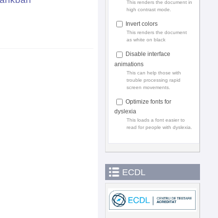
This renders the document in
high contrast mode.
Invert colors
This renders the document
as white on black
Disable interface
animations
This can help those with
trouble processing rapid
screen movements.
Optimize fonts for
dyslexia
This loads a font easier to
read for people with dyslexia.
ECDL