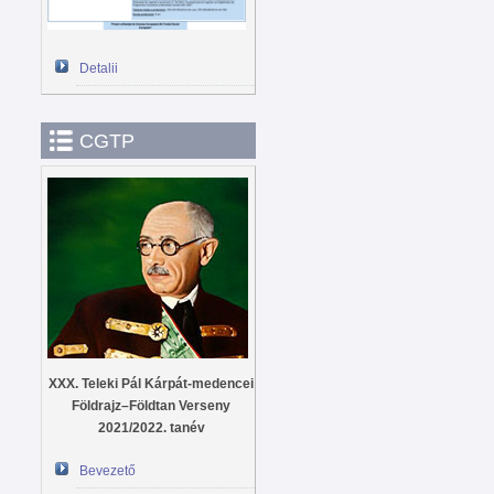
Detalii
CGTP
XXX. Teleki Pál Kárpát-medencei
Földrajz–Földtan Verseny
2021/2022. tanév
Bevezető