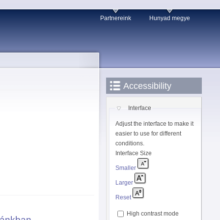
Partnereink
Hunyad megye
Accessibility
Interface
Adjust the interface to make it
easier to use for different
conditions.
Interface Size
Smaller
Larger
Reset
High contrast mode
olánkban