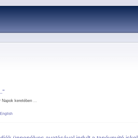
Skip to
main
content
.."
 Napok keretében ...
lipán..."
English
sdiák ünnepélyes avatásával indult a tanévnyitó isk