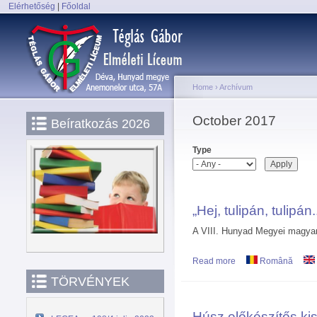
Elérhetőség
|
Főoldal
Main menu
Home
›
Archívum
You are here
October 2017
Beíratkozás 2026
Type
„Hej, tulipán, tulipán.
A VIII. Hunyad Megyei magyar
Read more
about „Hej, tulipán, tu
Română
TÖRVÉNYEK
Húsz előkészítős ki