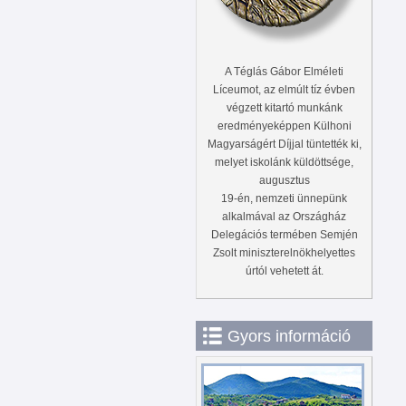
A Téglás Gábor Elméleti
Líceumot, az elmúlt tíz évben
végzett kitartó munkánk
eredményeképpen Külhoni
Magyarságért Díjjal tüntették ki,
melyet iskolánk küldöttsége,
augusztus
19-én, nemzeti ünnepünk
alkalmával az Országház
Delegációs termében Semjén
Zsolt miniszterelnökhelyettes
úrtól vehetett át.
Gyors információ