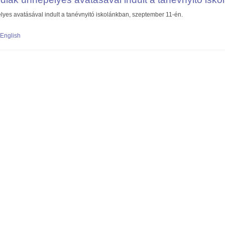
lyes avatásával indult a tanévnyitó iskolánkban, szeptember 11-én.
ős kisdiák ünnepélyes avatásával indult a tanévnyitó iskolánkban
English