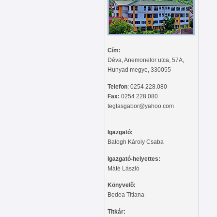
Cím:
Déva, Anemonelor utca, 57A,
Hunyad megye, 330055
Telefon
: 0254 228.080
Fax:
0254 228.080
teglasgabor@yahoo.com
Igazgató:
Balogh Károly Csaba
Igazgató-helyettes:
Máté László
Könyvelő:
Bedea Titiana
Titkár: