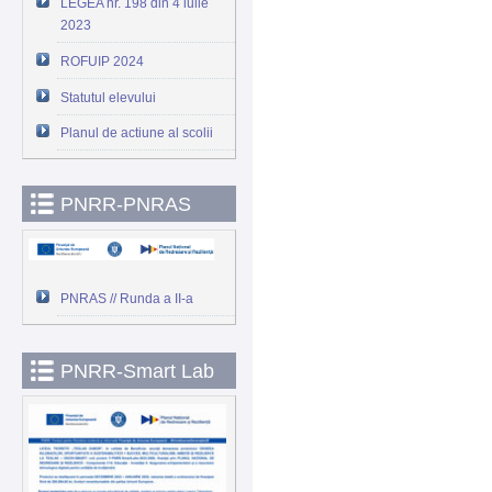
LEGEA nr. 198 din 4 iulie
2023
ROFUIP 2024
Statutul elevului
Planul de actiune al scolii
PNRR-PNRAS
PNRAS // Runda a II-a
PNRR-Smart Lab