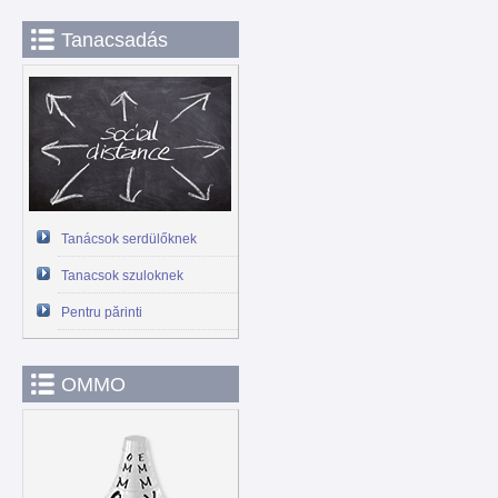
Tanacsadás
Tanácsok serdülőknek
Tanacsok szuloknek
Pentru părinti
OMMO