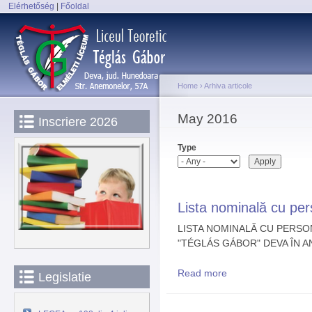
Elérhetőség
|
Főoldal
Sk
Main menu
ma
co
Home
›
Arhiva articole
You are here
May 2016
Inscriere 2026
Type
Lista nominală cu pe
LISTA NOMINALĂ CU PERSO
"TÉGLÁS GÁBOR" DEVA ÎN A
Read more
about Lista nominală 
Legislatie