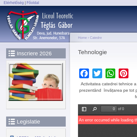
Elérhetőség
|
Főoldal
Sk
Main menu
ma
co
Home
›
Catedre
You are here
Tehnologie
Inscriere 2026
Facebook
Twitter
Wha
P
Activitatea catedrei tehnice 
prezentând învățarea pe tot pa
f
Legislatie