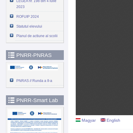
LEGEA nr. 198 din 4 iulie
2023
ROFUIP 2024
Statutul elevului
Planul de actiune al scolii
PNRR-PNRAS
PNRAS // Runda a II-a
PNRR-Smart Lab
Magyar
English