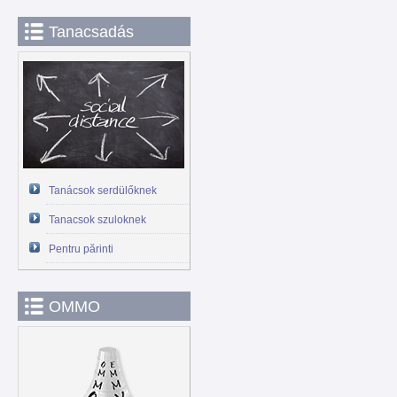
Tanacsadás
Tanácsok serdülőknek
Tanacsok szuloknek
Pentru părinti
OMMO