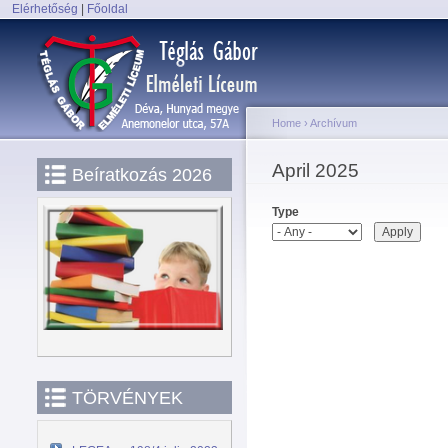
Elérhetőség
|
Főoldal
Main menu
Home
›
Archívum
You are here
April 2025
Beíratkozás 2026
Type
TÖRVÉNYEK