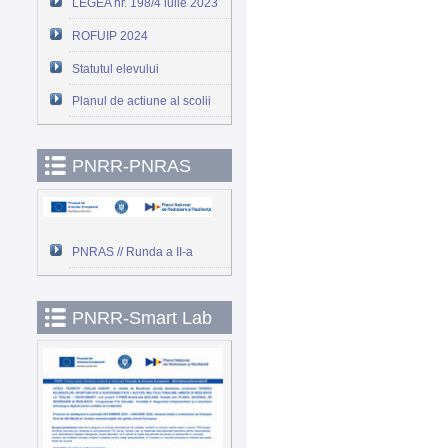
LEGEA nr. 198/4 iulie 2023
ROFUIP 2024
Statutul elevului
Planul de actiune al scolii
PNRR-PNRAS
PNRAS // Runda a II-a
PNRR-Smart Lab