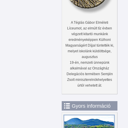
A Téglás Gábor Elméleti
Líceumot, az elmúlt tíz évben
végzett kitartó munkánk
eredményeképpen Külhoni
Magyarságért Díjjal tüntették ki,
melyet iskolánk küldöttsége,
augusztus
19-én, nemzeti ünnepünk
alkalmával az Országház
Delegációs termében Semjén
Zsolt miniszterelnökhelyettes
úrtól vehetett át.
Gyors információ