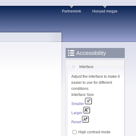
Partnereink
Hunyad megye
Accessibility
Interface
Adjust the interface to make it
easier to use for different
conditions.
Interface Size
Smaller
Larger
Reset
High contrast mode