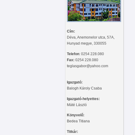
Cím:
Déva, Anemonelor utca, 57A,
Hunyad megye, 330055
Telefon
: 0254 228.080
Fax:
0254 228.080
teglasgabor@yahoo.com
Igazgató:
Balogh Károly Csaba
Igazgató-helyettes:
Máté László
Könyvelő:
Bedea Titiana
Titkár: