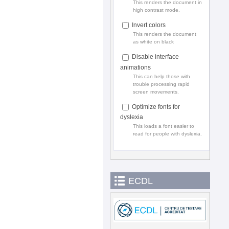
This renders the document in
high contrast mode.
Invert colors
This renders the document
as white on black
Disable interface
animations
This can help those with
trouble processing rapid
screen movements.
Optimize fonts for
dyslexia
This loads a font easier to
read for people with dyslexia.
ECDL