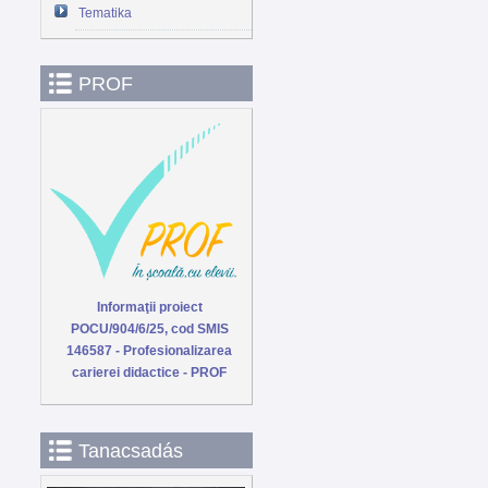
Tematika
PROF
Informaţii proiect
POCU/904/6/25, cod SMIS
146587 - Profesionalizarea
carierei didactice - PROF
Tanacsadás