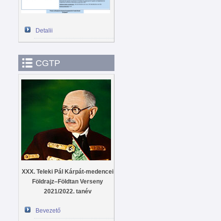
Detalii
CGTP
XXX. Teleki Pál Kárpát-medencei
Földrajz–Földtan Verseny
2021/2022. tanév
Bevezető